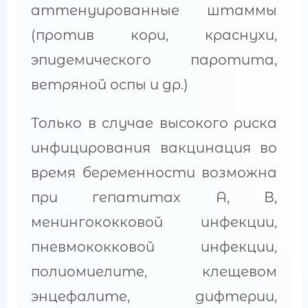
аттенуированные штаммы
(против кори, краснухи,
эпидемического паротита,
ветряной оспы и др.)
Только в случае высокого риска
инфицирования вакцинация во
время беременности возможна
при гепатитах А, В,
менингококковой инфекции,
пневмококковой инфекции,
полиомиелите, клещевом
энцефалите, дифтерии,